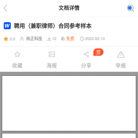
文档详情
聘用（兼职律师）合同参考样本
尚正科技
12
免费
2023-02-10
3.0
赏
收藏
海报
分享
举报
聘用（兼职律师）合同
参考样本
甲方：
乙方：
甲乙双方已相互介绍了涉及本合同主要内容的有关情况，在自愿平等和相互信
托的基础上，签定本合同，以便共同遵守。
第一条：乙方自愿申请到甲方从事律师工作，甲方决定聘方乙方为本事务所律
师。
第二条：
的各项律师业务。
第三条：甲方的权利和义务
（聘方）
（受聘方）
乙方的聘任职务是
律师，
其工作范围为
国家法律所规定
第四条：甲方在本合同有效期内，可行使以下权利
（一）为乙方安排工作，分配任务；
（二）监督检查乙方工作情况；
（三）在乙方工作成绩突出或对事务所有重大贡献时，给予奖励；对乙方工作
中发生的违章违纪行为，予以处罚；
（四）确定或调整乙方的工资和福利待遇。
第五条：甲方须履行的义务：
（一）使乙方及时获取劳动报酬；
（二）使乙方合理享受事务所的劳保福利待遇；
（三）为乙方履行职务提供一定的工作条件；
（四）依法维护乙方在履行职务时的合法权益；