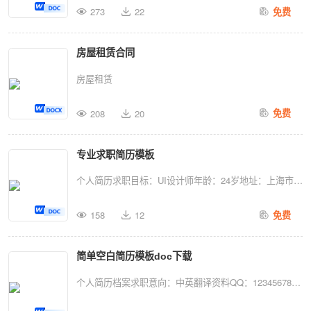
273
22
免费
乙双方就房屋租赁事宜，达成如下协议：一、甲方将位于
_______________________________________房屋整套
房屋租赁合同
出租给乙方居住，租赁期限自_____年_____月_____日至
____年____月____日，共计___个月。在此期间，任何一
房屋租赁
方要求终止合同，需提前一个月通知对方。二、本房屋月
租金为人民币_______________元，按季度结算，押一付
208
20
免费
三，需提前十天缴纳租金，租金不得拖欠，超时未交租金
甲方有权收回房屋使用权。 三、甲方收取乙方保证金
专业求职简历模板
_________...
个人简历求职目标：UI设计师年龄：24岁地址：上海市浦
东新区手机号：131XXXXXXXX邮箱：
158
12
免费
XXX@iXXXu.com教育背景工作经验XXXX商务有限公司
UI设计师工作描述：2015.05-2016.07XXXX职业技术学
简单空白简历模板doc下载
院广告设计专业（大专）2011.09-2014.06负责酒快到
O2O手机客户端、网站产品的UI设计和交互设计；负责酒
个人简历档案求职意向：中英翻译资料QQ：123456789
快到营销活动的UI视觉设计和H5设计；主修课程：设计
姓名：个人简历出Th年月：2016年7月7日手机：