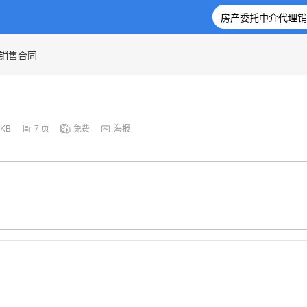
销售合同
5KB
7 页
免费
海报