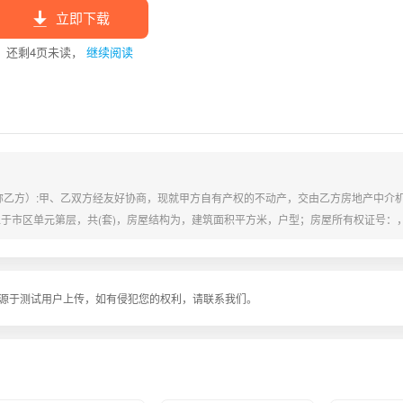
立即下载
还剩
4
页未读，
继续阅读
称乙方）:甲、乙双方经友好协商，现就甲方自有产权的不动产，交由乙方房地产中介
于市区单元第层，共(套)，房屋结构为，建筑面积平方米，户型；房屋所有权证号：
屋销售底价为元/平方米，总价元人民币，乙方可视市场情况高于底价销售,销售价超出
面认可；2、甲方确认由乙方代收房款。三、甲方同意乙方客户的以下几种付款方式：
源于测试用户上传，如有侵犯您的权利，请联系我们。