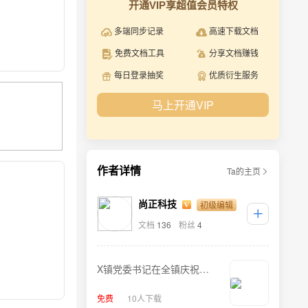
开通VIP享超值会员特权
多端同步记录
高速下载文档
免费文档工具
分享文档赚钱
每日登录抽奖
优质衍生服务
马上开通VIP
作者详情
Ta的主页
初级编辑
尚正科技
文档
136
粉丝
4
X镇党委书记在全镇庆祝建
党100周年暨“七一”表彰大会
免费
10人下载
上的讲话