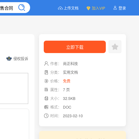
上传文档
加入VIP
登录
立即下载
侵权投诉
作者：
尚正科技
分类：
实用文档
价格：
免费
属性：
7 页
大小：
32.5KB
格式：
DOC
时间：
2023-02-10