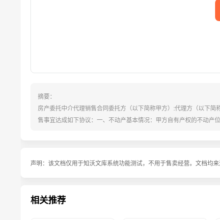
摘要：
房产委托中介代理销售合同委托方（以下简称甲方）:代理方（以下简
售事宜达成如下协议：一、不动产基本情况：甲方自有产权的不动产位
房屋状况表。二、销售价格与收款方式：1、甲方确认本合同指定的房
底价部分，甲方得%、乙方得%。若销售价低于甲方底价，须征得甲方书
声明：
该文档仅用于知沃文库系统功能测试，不用于售卖经营。文档均来
相关推荐