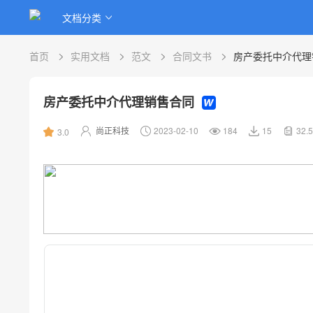
文档分类
首页
实用文档
范文
合同文书
房产委托中介代理
房产委托中介代理销售合同
尚正科技
2023-02-10
184
15
32.
3.0
房产委托中介代理销售合同
委托方（以下简称甲方）
代理方（以下简称乙方）
甲、乙双方经友好协商，现就甲方自有产权的不动产，交由乙方房地产中
介机构负责代理销售事宜达成如下协议：
一、不动产基本情况：
甲方自有产权的不动产位于
屋结构为
型
于：
二、销售价格与收款方式：
    1
元人民币，乙方可视市场情况高于底价销售
；房屋所有权证号：
、
。附房屋状况表。
甲方确认本合同指定的房屋销售
，建筑面积
平方米，户
，属
市
区
单元第
底价为
层，共
元
销售价超出甲方指定销售底价部
套
平方米，
，房
总价