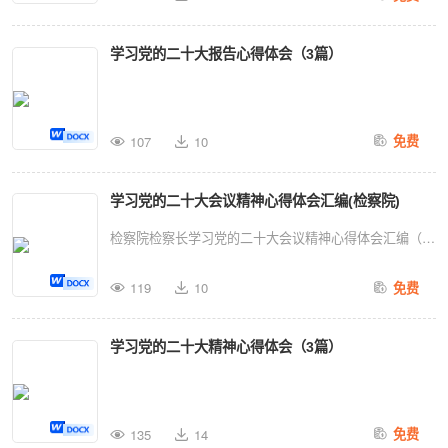
央委员会向大会作报告。五年来，我们党团结带领人民，
面总结新时代以来以习近平同志为核心的党中央团结带领
攻克了许多长期没有解决的难题，办成了许多事关长远的
组织、服从组织，时刻向
全党全国各族人民坚持和发展中国特色社会主义取得的重
学习党的二十大报告心得体会（3篇）
大事要事，推动党和国家事业取得举世瞩目的重大成就。
大成就和宝贵经验，制定行动纲领和大政方针，动员全党
党的二十大是在进入全面建设社会主义现代化国家新征程
法纪，带头学法守法，严
全国各族人民坚定历史自信、增强历史主动，守正创新...
的关键时刻召开的一次十分重要的大会。在习近平新时代
格要求自己，慎独笃行，
中国特色社会主义思想指引下，全党全国各族人民以更加
107
10
免费
彻底的精神主动、历史主动、发展主动，昂扬奋进全面建
决问题，在思想上形成法
设社会主义现代化国家新征程，向着第二个百年奋斗目
学习党的二十大会议精神心得体会汇编(检察院)
标、向着中华民族伟大复兴中国梦勇毅前行。习总书记在
党来自于民，扎根于民，
检察院检察长学习党的二十大会议精神心得体会汇编（15
报告中强调，坚持全面依法治国，推进法治中国建设。
篇）目录1.谈二十大心得体
干部要坚持走群众路线，
我...
119
10
免费
会................................................................22.谈二十
大心得体
履行好初心和使命。
学习党的二十大精神心得体会（3篇）
会................................................................43.谈二十
大心得体
会................................................................64.谈二十
大心得体会......................................
135
14
免费