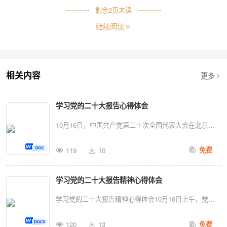
因制度而‘不能’，因觉
剩余
2
页未读
继续阅读
远在路上，它是我们能够
础的关键，在新时代进行
更多
相关内容
坚固的拒腐之“屋”，才能
筑
好“
讲
规
矩
、
守底
线
学习党的二十大报告心得体会
10月16日，中国共产党第二十次全国代表大会在北京人
“畏则不敢肆而德已成，
民大会堂隆重开幕。民盟XX市委组织机关全体同志在市
119
10
免费
行政中心3号楼三楼会议室集中观看开幕会，聆听习近平
轻干部走上仕途，要“系
代表第十九届中央委员会向大会所作的报告。听完习近平
“敬畏之心”，只有心怀
学习党的二十大报告精神心得体会
总书记的报告，激动之情久久难以平复，心有所感。此次
会议是在全党全国各族人民迈上全面建设社会主义现代化
学习党的二十大报告精神心得体会10月16日上午，党的
有所止，才能作风正派。
国家新征程、向第二个百年奋斗目标进军的关键时刻召开
二十大在人民大会堂开幕，习近平总书记代表第十九届中
的一次十分重要的大会，大会认真总结过去5年工作，全
120
13
不开组织的培养与支持，
免费