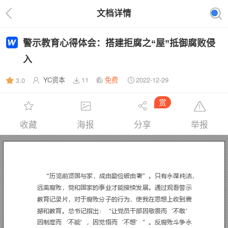
文档详情
警示教育心得体会：搭建拒腐之“屋”抵御腐败侵
入
YC资本
11
免费
2022-12-29
3.0
赏
收藏
海报
分享
举报