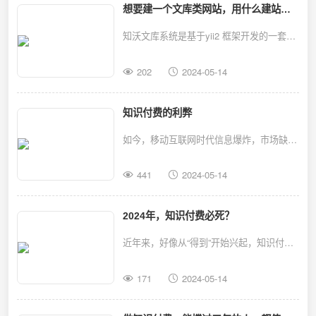
想要建一个文库类网站，用什么建站系
统比较合适呢？
知沃文库系统是基于yii2 框架开发的一套
PHP文库系统，功能模块齐全，能有效支撑
202
2024-05-14
知识付费等运营需求，主要有以下功能点：
知识付费的利弊
如今，移动互联网时代信息爆炸，市场缺乏
独特见解，内容稀缺，信息冗余，广而不
441
2024-05-14
深。用户碎片化时间过多，导致高价值内容
受到追捧。知识付费逐渐火热，与之相关的
2024年，知识付费必死？
内容行业也成为风口。
近年来，好像从“得到”开始兴起，知识付费
热度高涨，从线上到线下，从职场技能到个
171
2024-05-14
人成长，知识付费遍布方方面面。