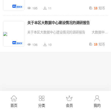
年度人大常委会工作要点，区人大财经委、预算工委组成
知币
195
11
18
调研课题组，在常委会分管副主任的带领下先后走访区发
改委、区经委、区财政局、区统计局、区科委、区审计局
关于本区大数据中心建设情况的调研报告
等单位，对本区2020年至2022年期间的财政经济发展状
况进行了调研，对统计及相关经济数据汇总整理；结合X
关于本区大数据中心建设情况的调研报告 大数据中心
区“十四五”部分专项规划的中期评估报告，经预算工委、
建设是推进X数字城市化转型的基础。为进一步推进我区
知币
财经委的研究讨论后形成专题调研报告。 一、基本情
136
10
18
大数据中心建设，有力支撑“一网通办”“一网统管”，助力
况 （一）主要数据 1.财政主要数据 全区一般
城市数字化转型，根据区人大常委会年度工作安排，教科
公共预算收入：2020年220.62、4.8％；2021年250.1亿
文卫工委在分管副主任的带领下，与区府办、区科委、区
元、13.4％；2022年221.31亿元、－11.5％。税占比2...
大数据中心联合成立专题调研小组，通过座谈交流、查阅
资料等形式进行深入调研。现将有关调研情况报告如
下。 一、我区大数据中心建设情况 区委、区政府
高度重视公共数据治理和共享应用工作将大数据中心建设
作为城市数字化转型的重要抓手，围绕公共数据的采集归
集、存储平台、共享应用、保障体系等关键环节，积极推
首页
分类
会员
我的
进我区公共数据全生命周期管理，探索数据资源开发利