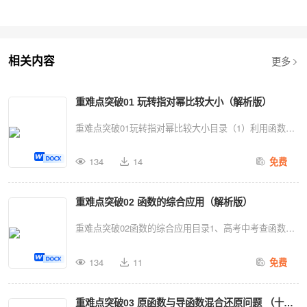
更多
相关内容
重难点突破01 玩转指对幂比较大小（解析版）
重难点突破01玩转指对幂比较大小目录（1）利用函数与
方程的思想，构造函数，结合导数研究其单调性或极值，
134
14
免费
从而确定a，b，c的大小．（2）指、对、幂大小比较的
常用方法：①底数相同，指数不同时，如和，利用指数函
重难点突破02 函数的综合应用（解析版）
数的单调性；②指数相同，底数不同，如和利用幂函数单
调性比较大小；③底数相同，真数不同，如和利用指数函
重难点突破02函数的综合应用目录1、高考中考查函数的
数单调性比较大小；④底数、指数、真数都不同，寻找中
内容主要是以综合题的形式出现，通常是函数与数列的综
间变量0，1或者其它能判断大小关系的中间量，借助中间
134
11
免费
合、函数与不等式的综合、函数与导数的综合及函数的开
量进行大小关系的判定．（3）转化为两函数图象交点的
放性试题和信息题，求解这些问题时，着重掌握函数的性
横坐标（4）特殊值法（5）估算法（6）放缩法、基本不
重难点突破03 原函数与导函数混合还原问题 （十三
质，把函数的性质与数列、不等式、导数等知识点融会贯