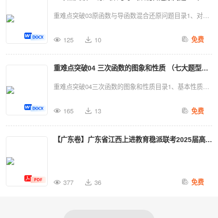
等式法、作差法、作商法、平方法（7）常见函数的麦克
通，从而找到解题的突破口，要求掌握二次函数图像、最
大题型）（解析版）
重难点突破03原函数与导函数混合还原问题目录1、对
劳林展开式：①②③④⑤⑥题型一：直接利用单...
值和根的分布等基本解法；掌握函数图像的各种变换形式
于，构造，2、对于，构造3、对于，构造，4、对于，构
（如对称变换、平移变换、伸缩变换和翻折变换等）；了
125
10
免费
造5、对于，构造，6、对于，构造7、对于，构造，8、
解反函数的概念与性质；掌握指数、对数式大小比较的常
对于，构造9、对于，构造，10、对于，构造11、对于，
见方法；掌握指数、对数方程和不等式的解法；掌握导数
重难点突破04 三次函数的图象和性质 （七大题型）
构造，12、对于，构造13、对于，构造14、对于，构造
的定义、求导公式与求导法则、复合函数求导法则及导数
15、；；；16、；．题型一：利用构造型例1．（安徽省
（解析版）
重难点突破04三次函数的图象和性质目录1、基本性质设
的定义、求导公式与求导法则、复合函数求导法则及导...
马鞍山第二中学2022-2023学年高三上学期10月段考数学
三次函数为：(、、、且)，其基本性质有：性质1：①定
试题）已知的定义域为，为的导函数，且满足，则不等式
165
13
免费
义域为．②值域为，函数在整个定义域上没有最大值、最
的解集是（ ）A．B．C．D．【答案】B【解析】根据
小值．③单调性和图像：图像性质2：三次方程的实根个
题意，构造函数，，则，所以函数的图象在上单调递减.
【广东卷】广东省江西上进教育稳派联考2025届高三
数由于三次函数在高考中出现频率最高，且四次函数、分
又因为，所以，所以，解得或（舍）.所以不等式的解集
式函数等都可转化为三次函数来解决，故以三次函数为例
上学期10月阶段检测联考10.6-10.8化学试卷+答案2
是.故选：B.例...
来研究根的情况，设三次函数其导函数为二次函数:，判
别式为：△=，设的两根为、，结合函数草图易得：(1)
377
36
免费
若，则恰有一个实根；(2)若,且，则恰有一个实根；(3)若,
且，则有两个不相等的实根；(4)若,且，则有三个不相等