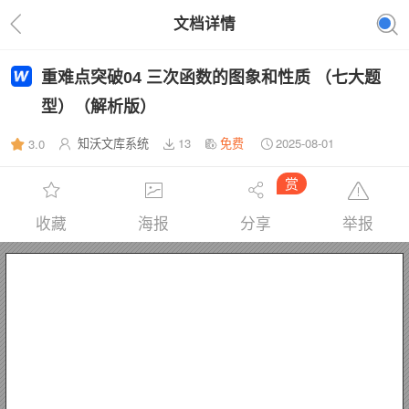
文档详情
重难点突破04 三次函数的图象和性质 （七大题
型）（解析版）
知沃文库系统
13
免费
2025-08-01
3.0
赏
收藏
海报
分享
举报
重难点突破 
目录
1
设三次函数为： 
性质 
图像
性质 
、基本性质
1
2
：①定义域为 ．②值域为 ，函数在整个定义域上没有最大值、最小值．③单调性和图像：
：三次方程 的实根个数
04 
三次函数的图象和性质 
、 、 、
且
，其基本性质有：