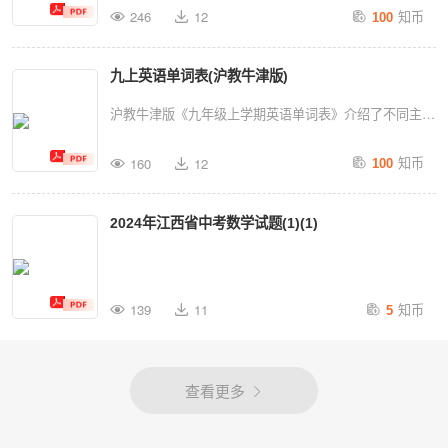
知币
246
12
100
化对生活产生了深远影响。 在文化冲击方面，人们会感
到无所适从，像火鸡、烟火烟花等无生命的事物，引发了
九上英语单词表(沪教牛津版)
短暂的度假旅行，原本空余的空闲时间被赋予了新的意
义，人们开始适应并增添新的活动，不断探索新的旅行方
沪教牛津版《九年级上学期英语单词表》介绍了不同主题
式和体验。 国际旅行则让人们更加频繁地出入，这种不
的单词，包括“goldengldnadj”“mindmandn”“mealmiln”
知币
规律的行程可能会对原有的习惯形成挑战，甚至导致一些
160
12
100
“preferenceprefrnsn”“adventuredventrn”“giftgftn”“giftgftn”
人陷入无意识的困境。同时，由于各种因素，如天气、航
“adventuredventrn”“adventuredventrn”“giftgftn”
线等，旅行变得愈发困难，人们不得不重新规划行程，寻
2024年江西省中考数学试题(1)(1)
“centsentn”“centsentn”“adventuredventrn”等单词。这些
找新的突破口。 在商业活动中，由于频繁的贸易活动，
单词在各个主题下都有不同的含义，如“goldengldnadj”代
人们会更加关注物品的运输和交换，习语、惯用语也随之
表金色皇冠；“mealmiln”表示一顿饭；
传播，影响日常生活和社交方式。 此外，由于长期在野
知币
“preferenceprefrnsn”表示偏爱；“adventuredventrn”表示
139
11
5
外生活，人们的体力逐渐下降，长期重复的体力活动会逐
冒险经历；“giftgftn”代表礼物；“centsentn”表示分币；
渐减弱，导致疲劳和身体不适。此外，海洋中的危险和海
“adventuredventrn”代表毕业典礼等。
洋环境对人们的健康和生存也带来了一定的威胁。 政府
查看更多
和公众在面对这些挑战时，会采取各种措施，如制定旅游
计划、进行旅行规划等，以应对各种不确定因素，保障人