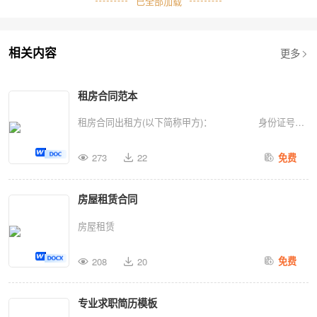
已全部加载
更多
相关内容
租房合同范本
租房合同出租方(以下简称甲方)： 身份证号：
承租方(以下简称乙方)： 身份证号： 甲、
273
22
免费
乙双方就房屋租赁事宜，达成如下协议：一、甲方将位于
_______________________________________房屋整套
房屋租赁合同
出租给乙方居住，租赁期限自_____年_____月_____日至
____年____月____日，共计___个月。在此期间，任何一
房屋租赁
方要求终止合同，需提前一个月通知对方。二、本房屋月
租金为人民币_______________元，按季度结算，押一付
208
20
免费
三，需提前十天缴纳租金，租金不得拖欠，超时未交租金
甲方有权收回房屋使用权。 三、甲方收取乙方保证金
专业求职简历模板