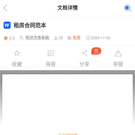
文档详情
租房合同范本
知沃文库系统
22
免费
2024-11-02
3.0
赏
收藏
海报
分享
举报
租房合同
出租方(以下简称甲方)：　　　　　  身份证号：
承租方(以下简称乙方)：　　　　　  身份证号：
　　甲、乙双方就房屋租赁事宜，达成如下协议：
一、甲方将位于 _______________________________________ 房屋整套出
租给乙方居住，租赁期限自 _____年_____月_____日至____年____月____日，
共计 ___个月。在此期间，任何一方要求终止合同，需提前一个月通知对方。
二、本房屋月租金为人民币_______________元，按季度结算，押一付三，
需提前十天缴纳租金，租金不得拖欠，超时未交租金甲方有权收回房屋使用权。
　　三、甲方收取乙方保证金_________________元，合同终止乙方不再续租时，
甲乙双方确认无物品损坏后，甲方将保证金归还乙方。
　　四、
水，时刻注意防火，防盗，防事故，保证自己和他人的生命和财产安全，遵守
小区的管理规定。
合甲方领人看房）。
　　五、
屋结构及其用途，由于乙方人为原因造成该房屋及其配套设施及家具等损坏的
或造成重大安全事故的，由乙方承担赔偿责任。
六、
由乙方居住而产生的费用由乙方负担。
否则甲方有权从租房押金中予以扣除，并且保留对费用超出部分的追索权。
七、本合同一式 2 份，甲、乙双方各执 1 份，自双方签字之日起生效。
甲方：                           乙方：
联系电话：                       联系电话：
　　年      月      日
房屋租赁期间所产生的租金、
乙方租赁期间，水费、
在承租期间，未经甲方同意，乙方无权转租或转借该房屋；不得改变房
乙方房屋到期前 1 个月，需提前通知甲方（如果不续租，需配
电费、
水费、
网费由乙方承担，乙方必须正确用电，用
租赁结束时，乙方须结清以上各项费用。
电费、
燃气费、
网费、
物业费以及其它