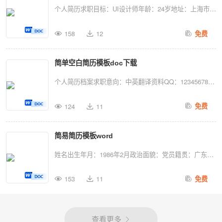
_________...
个人简历求职目标：UI设计师年龄：24岁地址：上海市浦
东新区手机号：131XXXXXXXX邮箱：
158
12
免费
XXX@iXXXu.com教育背景工作经验XXXX商务有限公司
UI设计师工作描述：2015.05-2016.07XXXX职业技术学
简单空白简历模板doc下载
院广告设计专业（大专）2011.09-2014.06负责酒快到
O2O手机客户端、网站产品的UI设计和交互设计；负责酒
个人简历档案求职意向：中英翻译资料QQ：123456789
快到营销活动的UI视觉设计和H5设计；主修课程：设计
姓名：个人简历出Th年月：2016年7月7日手机：
概论、美术基础、装饰招贴设计、印刷工艺设计、
124
11
免费
135XXXXXXXX婚姻状况：未婚邮箱：
photoshop应用、网页设计、手绘POP字体设计、标志设
123456@ixxx.com户籍：上海市求职意向：中英翻译民
计等。职业技能根据公司营销计划的要求，准备不同的设
简易简历模板word
族：汉族学校：个人简历科技大学（英语硕士）能力托业
计方案，并根据需求进行调整；制订视觉规范和实施标
935分剑桥商务英语（BEC）高级英语专业八级日本语能
姓名出生年月：1986年2月政治面貌：党员籍贯：广东韶
准，...
力测试N1经验2012-04至今2010-至今中国个人简历简历
关执业资格：取得医师执业证书手机：18291987邮箱：
教育服务中心翻译、文案上海个人简历信息科技有限公司
153
11
免费
4532578@qq.com求职意向：疾控中心、医院等卫生机构
软件工程师负责对美国、澳大利亚等英语国家负责公司业
单位从事医学相关工作教育背景2010.09—2013.06暨南大
务系统的设计及改进，参与公司网上商城产品功能设计及
学流行病与卫生统计学硕士研究生2005.09—2010.06广东
查看更多
实施工作；负责客户调研、分析、方案写作等工作，学校