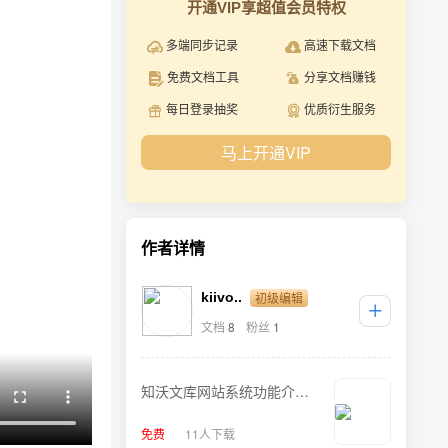
开通VIP享超值会员特权
多端同步记录
高速下载文档
免费文档工具
分享文档赚钱
每日登录抽奖
优质衍生服务
马上开通VIP
作者详情
初级编辑
kiivo..
文档
8
粉丝
1
知沃文库网站系统功能介绍
- 登录注册篇
免费
11人下载