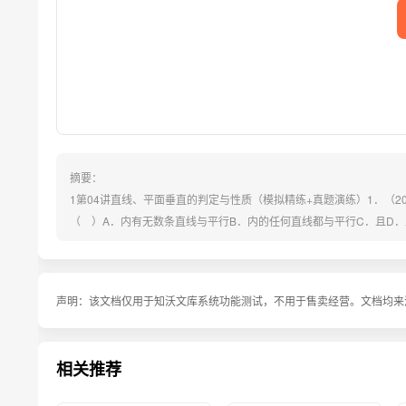
摘要：
1第04讲直线、平面垂直的判定与性质（模拟精练+真题演练）1．（2
（ ）A．内有无数条直线与平行B．内的任何直线都与平行C．且D．
面，则下列说法错误的是（ ）A．若，则．B．若与异面，，则存在，
棱柱的底面为正方形，侧棱与底面垂直，点是侧棱上的点，且.若点在侧
声明：
该文档仅用于知沃文库系统功能测试，不用于售卖经营。文档均来
相关推荐