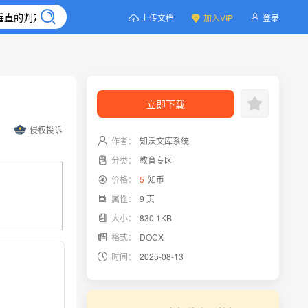
上传文档
加入VIP
登录
立即下载
侵权投诉
作者：
知沃文库系统
分类：
教育专区
价格：
5
知币
属性：
9 页
大小：
830.1KB
格式：
DOCX
时间：
2025-08-13