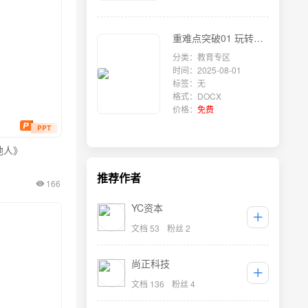
重难点突破01 玩转指对幂比较大小（解析版）
分类：教育专区
时间：2025-08-01
标签：无
格式：DOCX
价格：
免费
地人》
推荐作者
166
YC资本
文档 53
粉丝 2
尚正科技
文档 136
粉丝 4