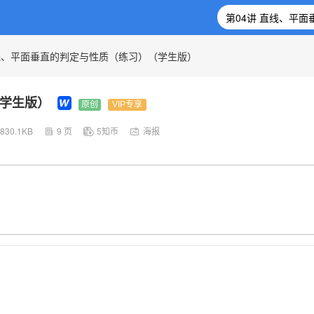
直线、平面垂直的判定与性质（练习）（学生版）
（学生版）
原创
VIP专享
830.1KB
9 页
5知币
海报