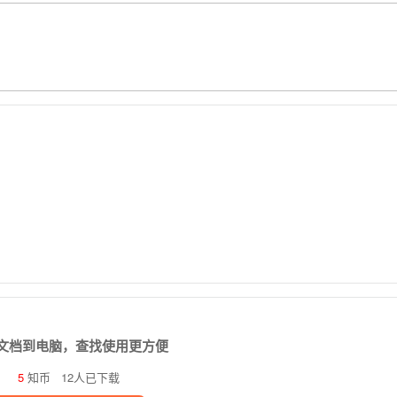
文档到电脑，查找使用更方便
5
知币
12人已下载