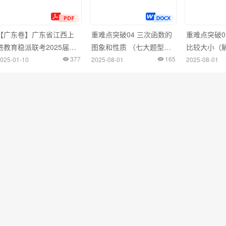
【广东卷】广东省江西上
重难点突破04 三次函数的
重难点突破0
进教育稳派联考2025届高
图象和性质 （七大题型）
比较大小（
三上学期10月阶段检测联
377
（解析版）
165
025-01-10
2025-08-01
2025-08-01
考10.6-10.8化学试卷+答
案2